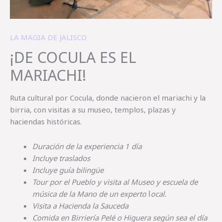
LA MAGIA DE JALISCO
¡DE COCULA ES EL
MARIACHI!
Ruta cultural por Cocula, donde nacieron el mariachi y la
birria, con visitas a su museo, templos, plazas y
haciendas históricas.
Duración
de
la
experiencia
1
día
Incluye
traslados
Incluye
guía
bilingüe
Tour
por
el
Pueblo
y
visita
al
Museo
y
escuela
de
l
música
de
la
Mano
de un e
xperto
ocal.
Visita
a
Hacienda
la
Sauceda
Comida
en
Birriería
Pelé
o
Higuera
según
sea
el
día