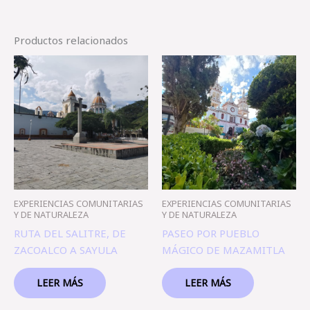
Productos relacionados
EXPERIENCIAS COMUNITARIAS
EXPERIENCIAS COMUNITARIAS
Y DE NATURALEZA
Y DE NATURALEZA
RUTA DEL SALITRE, DE
PASEO POR PUEBLO
ZACOALCO A SAYULA
MÁGICO DE MAZAMITLA
LEER MÁS
LEER MÁS