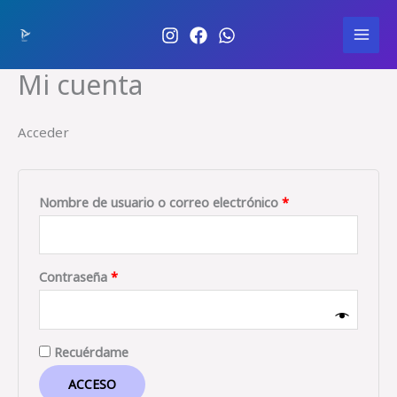
Ir
Sensacione
al
s Turísticas
MAI
contenido
Mi cuenta
MEN
Acceder
Obligatorio
Nombre de usuario o correo electrónico
*
Obligatorio
Contraseña
*
Recuérdame
ACCESO