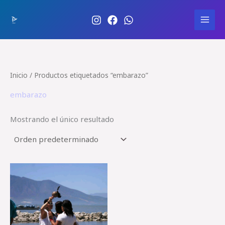
Ir
Sensacione
al
s Turísticas
MAI
contenido
MEN
Inicio
/ Productos etiquetados “embarazo”
embarazo
Mostrando el único resultado