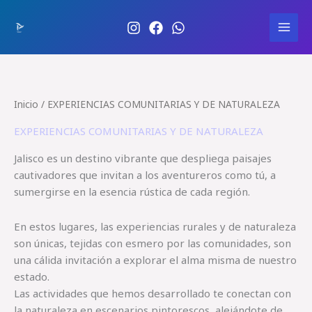
Ir
Sensacione
al
s Turísticas
MAI
contenido
MEN
Inicio
/ EXPERIENCIAS COMUNITARIAS Y DE NATURALEZA
EXPERIENCIAS COMUNITARIAS Y DE NATURALEZA
Jalisco es un destino vibrante que despliega paisajes
cautivadores que invitan a los aventureros como tú, a
sumergirse en la esencia rústica de cada región.
En estos lugares, las experiencias rurales y de naturaleza
son únicas, tejidas con esmero por las comunidades, son
una cálida invitación a explorar el alma misma de nuestro
estado.
Las actividades que hemos desarrollado te conectan con
la naturaleza en escenarios pintorescos, alejándote de